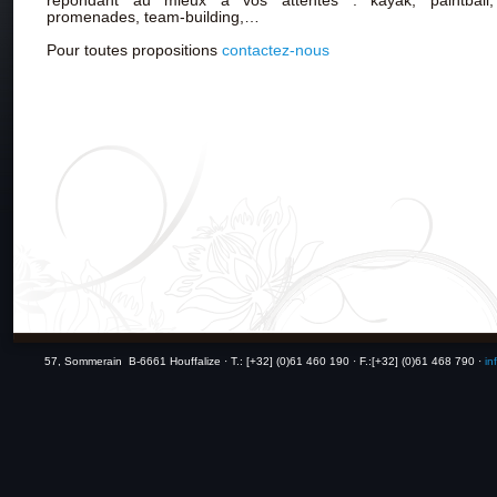
répondant au mieux à vos attentes : kayak, paintball, 
promenades, team-building,…
Pour toutes propositions
contactez-nous
57, Sommerain B-6661 Houffalize ·
T.: [+32] (0)61 460 190 · F.:[+32] (0)61 468 790 ·
in