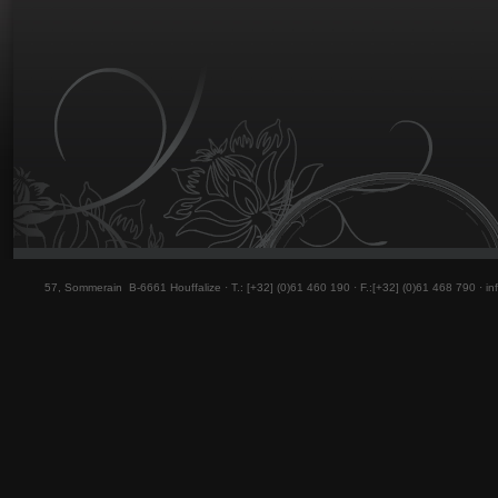
57, Sommerain B-6661 Houffalize ·
T.: [+32] (0)61 460 190 · F.:[+32] (0)61 468 790 ·
in