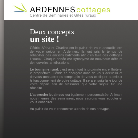
Deux concepts
un site !
Cédric, Aïcha et Charline ont le plaisir de vous accueillir lors
de votre séjour en Ardennes. Ils ont pris le temps de
réhabiliter ces anciens bâtiments afin d’en faire des cottages
luxueux. Chaque année est synonyme de nouveaux défis et
de nouvelles améliorations.
Le tourisme rural
, c’est avant tout la proximité entre l’hôte et
le propriétaire. Cédric se chargera donc de vous accueillir et
de vous consacrer du temps afin de vous expliquer au mieux
le fonctionnement de votre cottage. Il sera ensuite là le jour de
votre départ afin de s’assurer que votre séjour fut une
réussite.
L’approche business
est également personnalisée. Animant
nous mêmes des séminaires, nous saurons vous écouter et
vous conseiller.
Au plaisir de vous rencontrer au sein de nos cottages !